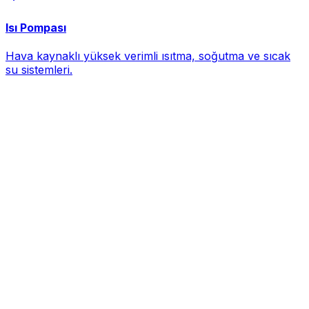
Isı Pompası
Hava kaynaklı yüksek verimli ısıtma, soğutma ve sıcak
su sistemleri.