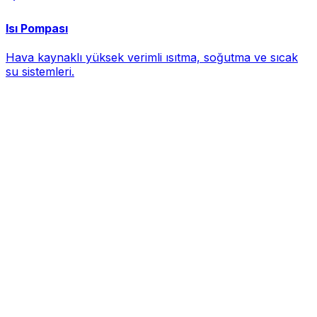
Isı Pompası
Hava kaynaklı yüksek verimli ısıtma, soğutma ve sıcak
su sistemleri.