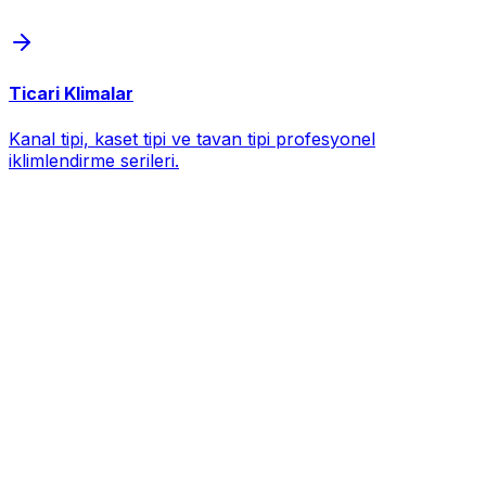
Ticari Klimalar
Kanal tipi, kaset tipi ve tavan tipi profesyonel
iklimlendirme serileri.