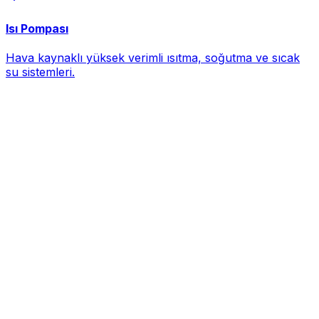
Isı Pompası
Hava kaynaklı yüksek verimli ısıtma, soğutma ve sıcak
su sistemleri.