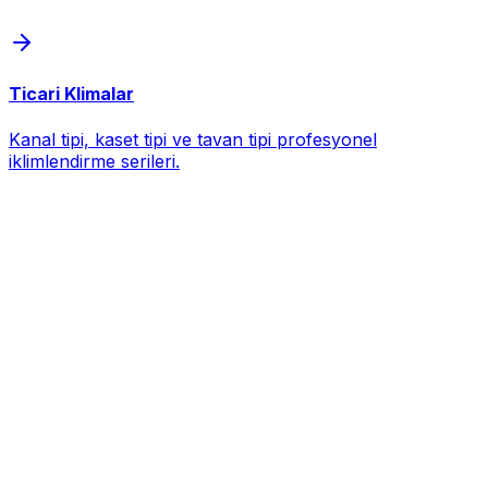
Ticari Klimalar
Kanal tipi, kaset tipi ve tavan tipi profesyonel
iklimlendirme serileri.