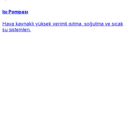
Isı Pompası
Hava kaynaklı yüksek verimli ısıtma, soğutma ve sıcak
su sistemleri.