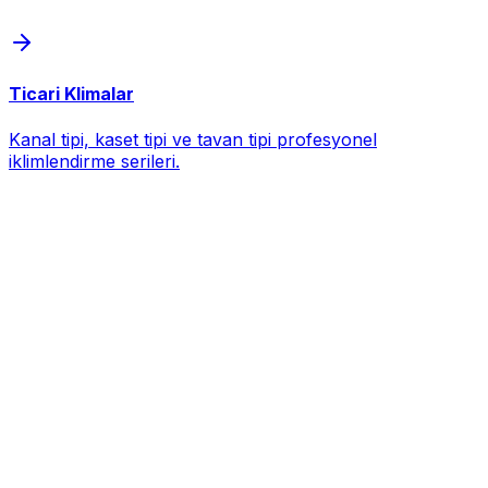
Ticari Klimalar
Kanal tipi, kaset tipi ve tavan tipi profesyonel
iklimlendirme serileri.