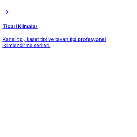
Ticari Klimalar
Kanal tipi, kaset tipi ve tavan tipi profesyonel
iklimlendirme serileri.