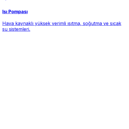
Isı Pompası
Hava kaynaklı yüksek verimli ısıtma, soğutma ve sıcak
su sistemleri.