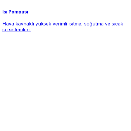
Isı Pompası
Hava kaynaklı yüksek verimli ısıtma, soğutma ve sıcak
su sistemleri.