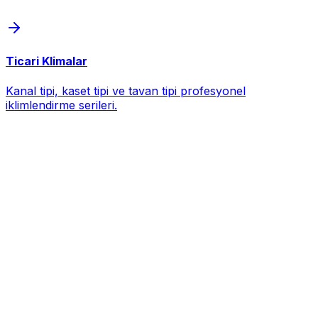
Ticari Klimalar
Kanal tipi, kaset tipi ve tavan tipi profesyonel
iklimlendirme serileri.