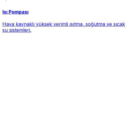
Isı Pompası
Hava kaynaklı yüksek verimli ısıtma, soğutma ve sıcak
su sistemleri.