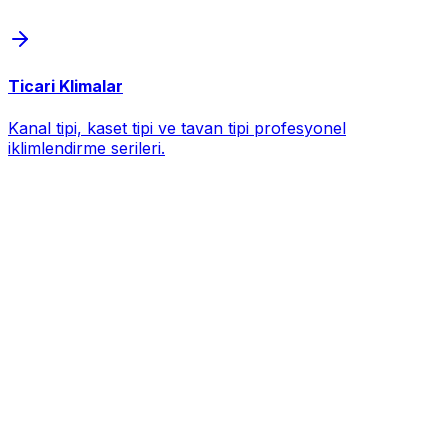
Ticari Klimalar
Kanal tipi, kaset tipi ve tavan tipi profesyonel
iklimlendirme serileri.