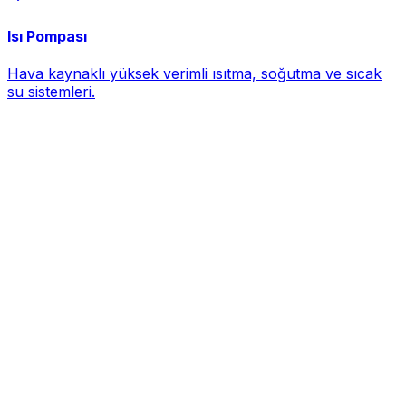
Isı Pompası
Hava kaynaklı yüksek verimli ısıtma, soğutma ve sıcak
su sistemleri.