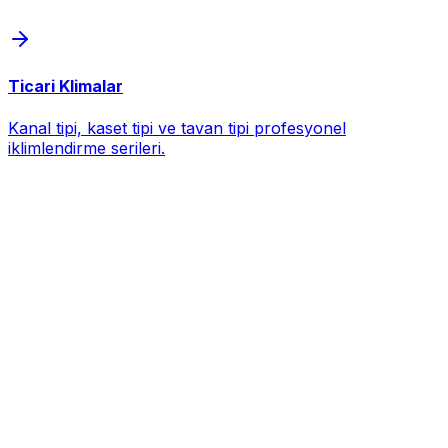
Ticari Klimalar
Kanal tipi, kaset tipi ve tavan tipi profesyonel
iklimlendirme serileri.