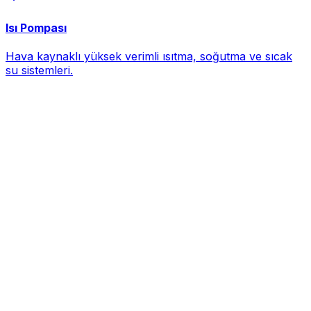
Isı Pompası
Hava kaynaklı yüksek verimli ısıtma, soğutma ve sıcak
su sistemleri.