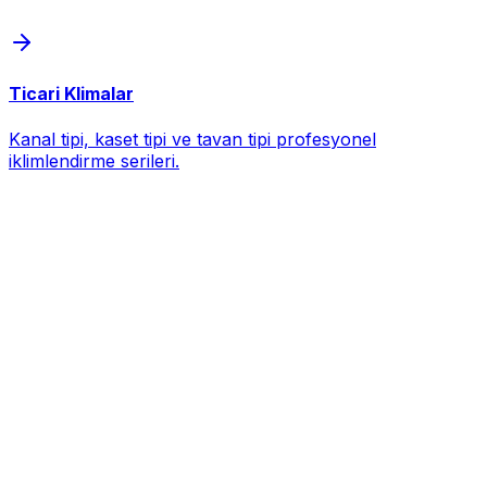
Ticari Klimalar
Kanal tipi, kaset tipi ve tavan tipi profesyonel
iklimlendirme serileri.