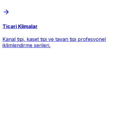
Ticari Klimalar
Kanal tipi, kaset tipi ve tavan tipi profesyonel
iklimlendirme serileri.