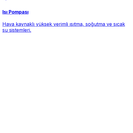
Isı Pompası
Hava kaynaklı yüksek verimli ısıtma, soğutma ve sıcak
su sistemleri.