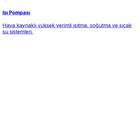
Isı Pompası
Hava kaynaklı yüksek verimli ısıtma, soğutma ve sıcak
su sistemleri.