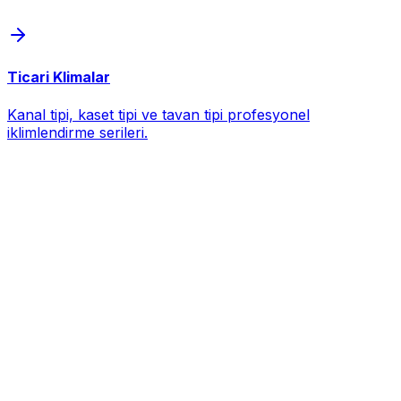
Ticari Klimalar
Kanal tipi, kaset tipi ve tavan tipi profesyonel
iklimlendirme serileri.