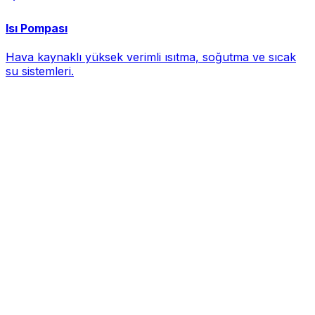
Isı Pompası
Hava kaynaklı yüksek verimli ısıtma, soğutma ve sıcak
su sistemleri.