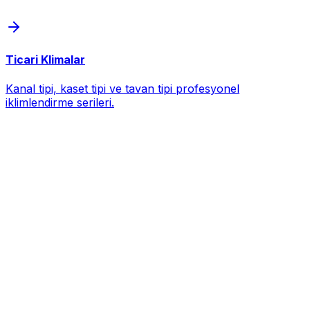
Ticari Klimalar
Kanal tipi, kaset tipi ve tavan tipi profesyonel
iklimlendirme serileri.