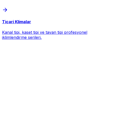
Ticari Klimalar
Kanal tipi, kaset tipi ve tavan tipi profesyonel
iklimlendirme serileri.