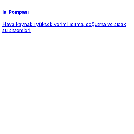
Isı Pompası
Hava kaynaklı yüksek verimli ısıtma, soğutma ve sıcak
su sistemleri.