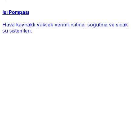
Isı Pompası
Hava kaynaklı yüksek verimli ısıtma, soğutma ve sıcak
su sistemleri.