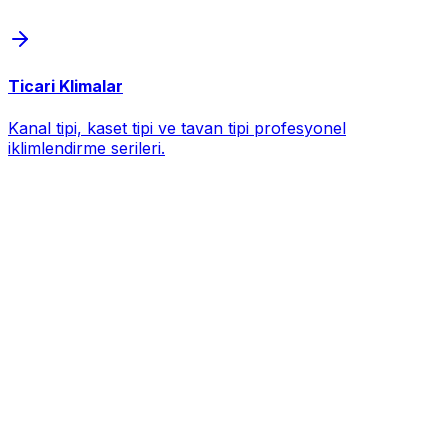
Ticari Klimalar
Kanal tipi, kaset tipi ve tavan tipi profesyonel
iklimlendirme serileri.