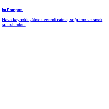
Isı Pompası
Hava kaynaklı yüksek verimli ısıtma, soğutma ve sıcak
su sistemleri.