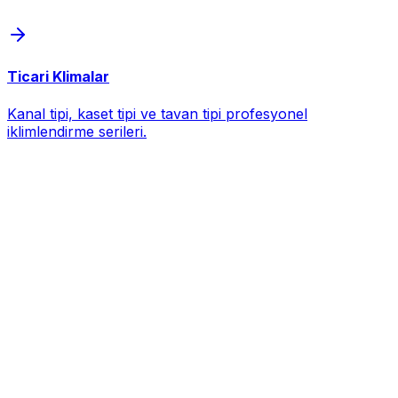
Ticari Klimalar
Kanal tipi, kaset tipi ve tavan tipi profesyonel
iklimlendirme serileri.